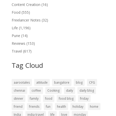
Content Creation
(16)
Food
(555)
Freelancer Notes
(32)
Life
(1,196)
Pune
(14)
Reviews
(153)
Travel
(617)
Tag Cloud
aarootales
attitude
bangalore
blog
CFG
chennai
coffee
Cooking
daily
daily blog
dinner
family
food
food blog
friday
friend
friends
fun
health
holiday
home
India
india travel
life
love
monday